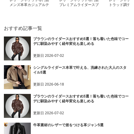
メンズ本革カジュアルテ
プレミアムライダースブ
トラッド調デザ
ーラードジャケット
ルゾン
ジャケット
おすすめ記事一覧
ブラウンのライダースおすすめ5選！落ち着いた色味でコー
デに馴染みやすく経年変化も楽しめる
更新日
2026-07-02
シングルライダース本革で叶える、洗練された大人のスタ
イル5選
更新日
2026-06-18
ブラウンのライダースおすすめ5選！落ち着いた色味でコー
デに馴染みやすく経年変化も楽しめる
更新日
2026-07-02
牛革素材のレザーで差をつける革ジャン5選