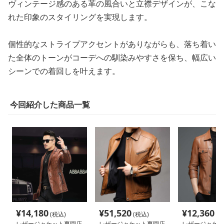
ヴィンテージ感のある革の風合いと立襟デザインが、こな
れた印象のスタイリングを実現します。
個性的なストライプアクセントがありながらも、落ち着い
た全体のトーンがコーデへの馴染みやすさを保ち、幅広い
シーンでの着回しを叶えます。
今回紹介した商品一覧
¥
14,180
¥
51,520
¥
12,360
(税込)
(税込)
(税
レザージャケット専門店
レザージャケット専門店
レザージャケッ