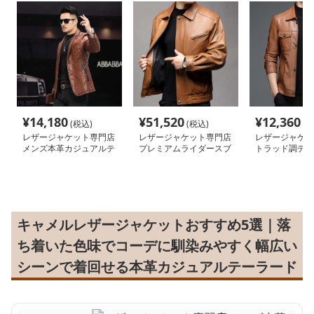
¥
14,180
¥
51,520
¥
12,360
(税込)
(税込)
(税
レザージャケット専門店
レザージャケット専門店
レザージャケッ
メンズ本革カジュアルテ
プレミアムライダースブ
トラッド調デザ
ーラードジャケット
ルゾン
ジャケット
キャメルレザージャケットおすすめ5選｜落
ち着いた色味でコーデに馴染みやすく幅広い
シーンで着回せる本革カジュアルテーラード