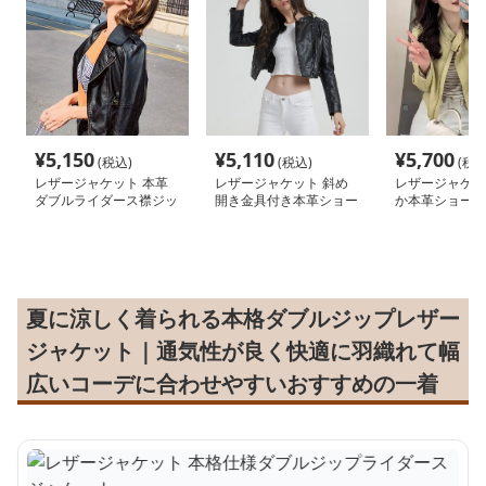
¥
5,150
¥
5,110
¥
5,700
(税込)
(税込)
(税込
レザージャケット 本革
レザージャケット 斜め
レザージャケッ
ダブルライダース襟ジッ
開き金具付き本革ショー
か本革ショート
プアップショート丈ジャ
ト丈レディースライダー
ースジャケット
ケット
スジャケット
夏に涼しく着られる本格ダブルジップレザー
ジャケット｜通気性が良く快適に羽織れて幅
広いコーデに合わせやすいおすすめの一着