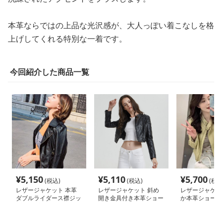
本革ならではの上品な光沢感が、大人っぽい着こなしを格
上げしてくれる特別な一着です。
今回紹介した商品一覧
¥
5,150
¥
5,110
¥
5,700
(税込)
(税込)
(税込
レザージャケット 本革
レザージャケット 斜め
レザージャケッ
ダブルライダース襟ジッ
開き金具付き本革ショー
か本革ショート
プアップショート丈ジャ
ト丈レディースライダー
ースジャケット
ケット
スジャケット