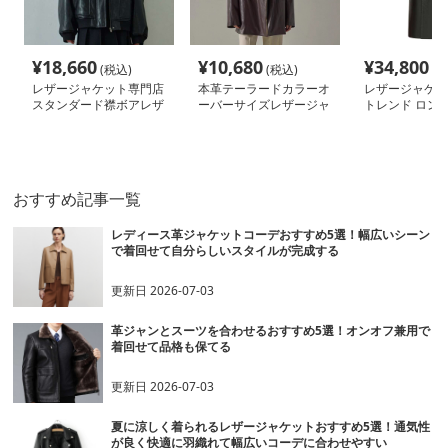
¥
18,660
¥
10,680
¥
34,800
(税込)
(税込)
(税
レザージャケット専門店
本革テーラードカラーオ
レザージャケッ
スタンダード襟ボアレザ
ーバーサイズレザージャ
トレンド ロング
ーブルゾン女性用
ケット
トレンチコート
おすすめ記事一覧
レディース革ジャケットコーデおすすめ5選！幅広いシーン
で着回せて自分らしいスタイルが完成する
更新日
2026-07-03
革ジャンとスーツを合わせるおすすめ5選！オンオフ兼用で
着回せて品格も保てる
更新日
2026-07-03
夏に涼しく着られるレザージャケットおすすめ5選！通気性
が良く快適に羽織れて幅広いコーデに合わせやすい