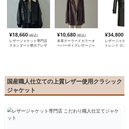
¥
18,660
¥
10,680
¥
34,800
(税込)
(税込)
(税
レザージャケット専門店
本革テーラードカラーオ
レザージャケッ
スタンダード襟ボアレザ
ーバーサイズレザージャ
トレンド ロング
ーブルゾン女性用
ケット
トレンチコート
国産職人仕立ての上質レザー使用クラシック
ジャケット