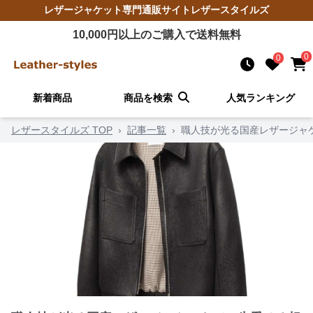
レザージャケット
専門通販サイト
レザースタイルズ
10,000
円以上のご購入で送料無料
0
0
新着商品
商品を検索
人気ランキング
レザースタイルズ TOP
›
記事一覧
›
職人技が光る国産レザージャ