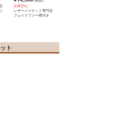
(税込)
店
在庫切れ
ジ
レザージャケット専門店
フェイクファー襟付き
テーラードジャケット
ット