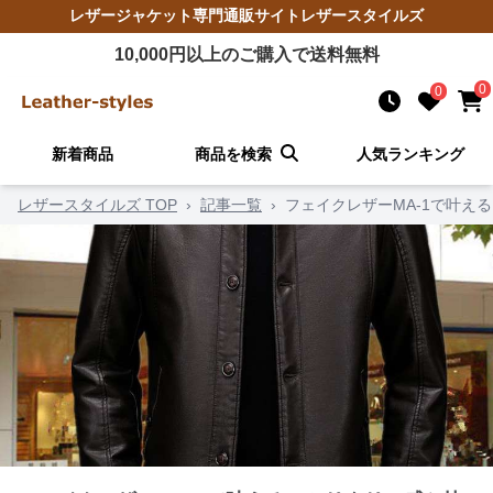
レザージャケット
専門通販サイト
レザースタイルズ
10,000
円以上のご購入で送料無料
0
0
新着商品
商品を検索
人気ランキング
レザースタイルズ TOP
›
記事一覧
›
フェイクレザーMA-1で叶え