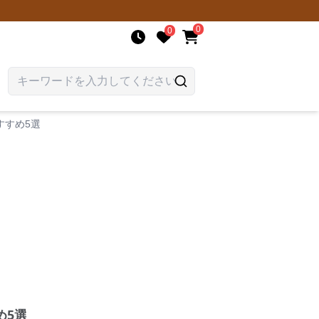
0
0
すすめ5選
め5選