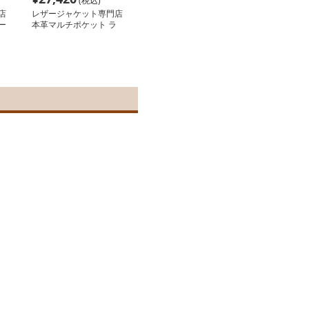
(税込)
店
レザージャケット専門店
ー
本革マルチポケット ラ
イダースジャケット