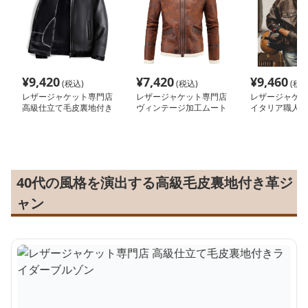
¥
9,420
¥
7,420
¥
9,460
(税込)
(税込)
(税込
レザージャケット専門店
レザージャケット専門店
レザージャケッ
高級仕立て毛皮裏地付き
ヴィンテージ加工ムート
イタリア職人仕
ライダーブルゾン
ンブルゾン
シカルブルゾン
40代の風格を演出する高級毛皮裏地付き革ジ
ャン