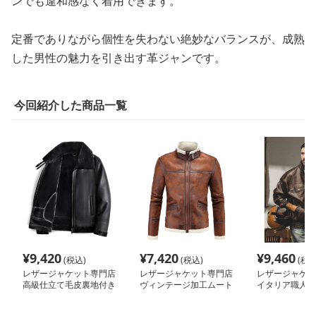
ンでも違和感なく着用できます。
定番でありながら個性を失わない絶妙なバランスが、成熟
した男性の魅力を引き出す革ジャンです。
今回紹介した商品一覧
¥
9,420
¥
7,420
¥
9,460
(税込)
(税込)
(税込
レザージャケット専門店
レザージャケット専門店
レザージャケッ
高級仕立て毛皮裏地付き
ヴィンテージ加工ムート
イタリア職人仕
ライダーブルゾン
ンブルゾン
シカルブルゾン