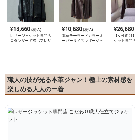
¥
18,660
¥
10,680
¥
26,680
(税込)
(税込)
(税
レザージャケット専門店
本革テーラードカラーオ
【女性向け】レ
スタンダード襟ボアレザ
ーバーサイズレザージャ
ケット専門店 
ーブルゾン女性用
ケット
ット付きショー
ブルゾン
職人の技が光る本革ジャン！極上の素材感を
楽しめる大人の一着