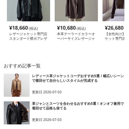
¥
18,660
¥
10,680
¥
26,680
(税込)
(税込)
(税
レザージャケット専門店
本革テーラードカラーオ
【女性向け】レ
スタンダード襟ボアレザ
ーバーサイズレザージャ
ケット専門店 
ーブルゾン女性用
ケット
ット付きショー
ブルゾン
おすすめ記事一覧
レディース革ジャケットコーデおすすめ5選！幅広いシーン
で着回せて自分らしいスタイルが完成する
更新日
2026-07-03
革ジャンとスーツを合わせるおすすめ5選！オンオフ兼用で
着回せて品格も保てる
更新日
2026-07-03