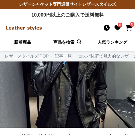
レザージャケット
専門通販サイト
レザースタイルズ
10,000
円以上のご購入で送料無料
0
0
新着商品
商品を検索
人気ランキング
レザースタイルズ TOP
›
記事一覧
›
コスパ抜群で魅力的なレザー