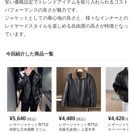
安い価格設定でトレンドアイテムを取り入れられるコスト
パフォーマンスの良さが魅力です。
ジャケットとしての着心地の良さと、様々なインナーとの
レイヤードスタイルを楽しめる自由度の高さが特徴となっ
ています。
今回紹介した商品一覧
¥
5,640
¥
4,480
¥
4,420
(税込)
(税込)
(税込
レザージャケット専門店
レザージャケット専門店
レザージャケッ
綿密な立体裁断 スリム
高級毛皮使い 上質本革
オーバーサイズ