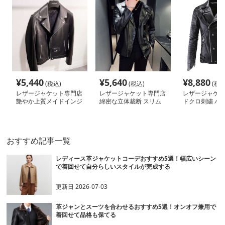
¥
5,440
¥
5,640
¥
8,880
(税込)
(税込)
(税込
レザージャケット専門店
レザージャケット専門店
レザージャケッ
艶やか上質メイドインジ
綿密な立体裁断 スリム
ドクロ刺繍 バ
ャパンライダース
ライダース
ザー
おすすめ記事一覧
レディース革ジャケットコーデおすすめ5選！幅広いシーン
で着回せて自分らしいスタイルが完成する
更新日
2026-07-03
革ジャンとスーツを合わせるおすすめ5選！オンオフ兼用で
着回せて品格も保てる