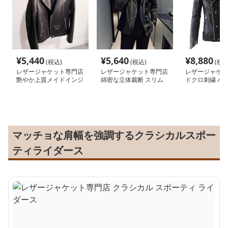
¥
5,440
¥
5,640
¥
8,880
(税込)
(税込)
(税込
レザージャケット専門店
レザージャケット専門店
レザージャケッ
艶やか上質メイドインジ
綿密な立体裁断 スリム
ドクロ刺繍 バ
ャパンライダース
ライダース
ザー
マッチョな肩幅を強調するクラシカルスポー
ティライダース