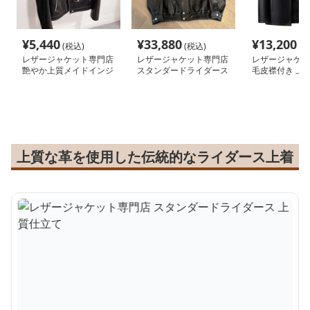
¥
5,440
¥
33,880
¥
13,200
(税込)
(税込)
(税
レザージャケット専門店
レザージャケット専門店
レザージャケッ
艶やか上質メイドインジ
スタンダードライダース
毛皮襟付き 上
ャパンライダース
上質仕立て
ャケット
上質な革を使用した伝統的なライダース上着