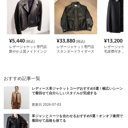
¥
5,440
¥
33,880
¥
13,200
(税込)
(税込)
(税
レザージャケット専門店
レザージャケット専門店
レザージャケッ
艶やか上質メイドインジ
スタンダードライダース
毛皮襟付き 上
ャパンライダース
上質仕立て
ャケット
おすすめ記事一覧
レディース革ジャケットコーデおすすめ5選！幅広いシーン
で着回せて自分らしいスタイルが完成する
更新日
2026-07-03
革ジャンとスーツを合わせるおすすめ5選！オンオフ兼用で
着回せて品格も保てる