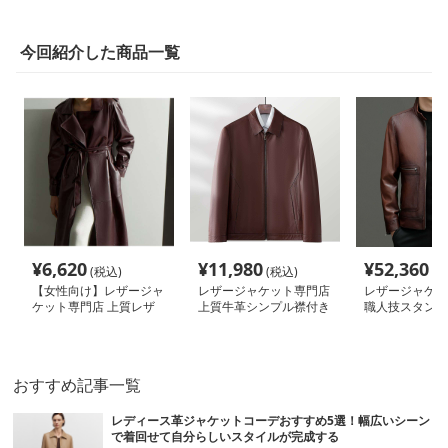
今回紹介した商品一覧
¥
6,620
¥
11,980
¥
52,360
(税込)
(税込)
(税
【女性向け】レザージャ
レザージャケット専門店
レザージャケッ
ケット専門店 上質レザ
上質牛革シンプル襟付き
職人技スタンド
ー ロングトレンチコー
ブルゾン
革ブルゾン
ト
おすすめ記事一覧
レディース革ジャケットコーデおすすめ5選！幅広いシーン
で着回せて自分らしいスタイルが完成する