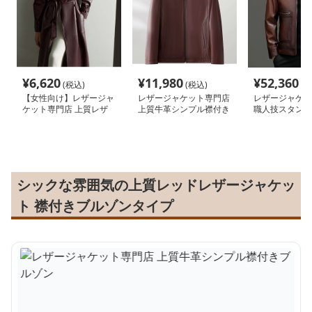
¥
6,620
¥
11,980
¥
52,360
(税込)
(税込)
(税
【女性向け】レザージャ
レザージャケット専門店
レザージャケッ
ケット専門店 上質レザ
上質牛革シンプル襟付き
職人技スタンド
ー ロングトレンチコー
ブルゾン
革ブルゾン
ト
シックな雰囲気の上質レッドレザージャケッ
ト 襟付きブルゾンタイプ