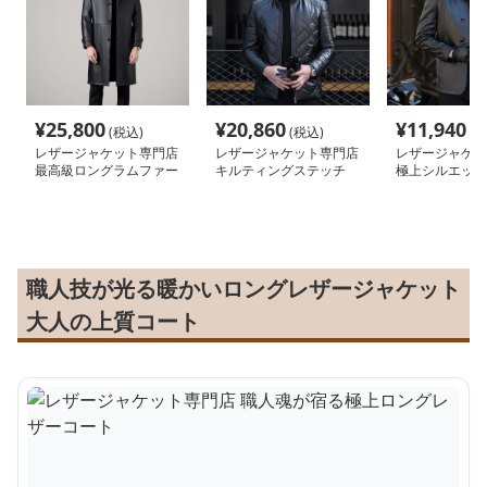
¥
25,800
¥
20,860
¥
11,940
(税込)
(税込)
(税
レザージャケット専門店
レザージャケット専門店
レザージャケッ
最高級ロングラムファー
キルティングステッチ
極上シルエット
コート
ダブルライダース
ムレザーテーラ
職人技が光る暖かいロングレザージャケット
大人の上質コート