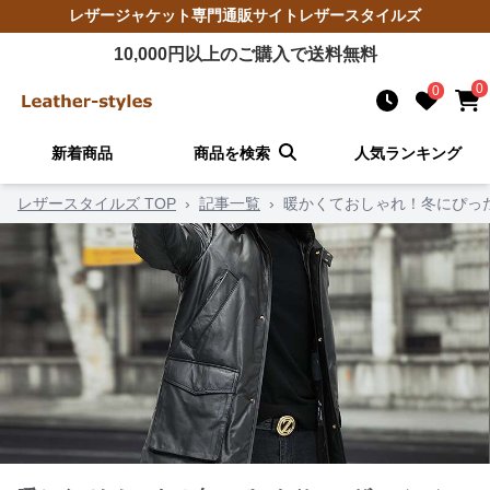
レザージャケット
専門通販サイト
レザースタイルズ
10,000
円以上のご購入で送料無料
0
0
新着商品
商品を検索
人気ランキング
レザースタイルズ TOP
›
記事一覧
›
暖かくておしゃれ！冬にぴっ