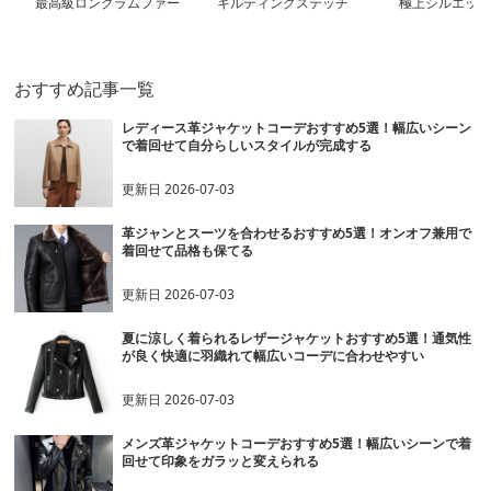
最高級ロングラムファー
キルティングステッチ
極上シルエット
コート
ダブルライダース
ムレザーテーラ
おすすめ記事一覧
レディース革ジャケットコーデおすすめ5選！幅広いシーン
で着回せて自分らしいスタイルが完成する
更新日
2026-07-03
革ジャンとスーツを合わせるおすすめ5選！オンオフ兼用で
着回せて品格も保てる
更新日
2026-07-03
夏に涼しく着られるレザージャケットおすすめ5選！通気性
が良く快適に羽織れて幅広いコーデに合わせやすい
更新日
2026-07-03
メンズ革ジャケットコーデおすすめ5選！幅広いシーンで着
回せて印象をガラッと変えられる