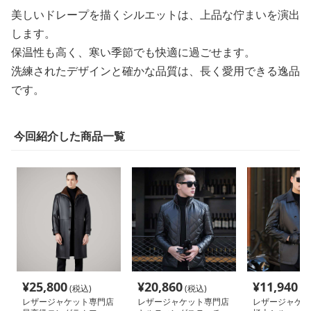
美しいドレープを描くシルエットは、上品な佇まいを演出
します。
保温性も高く、寒い季節でも快適に過ごせます。
洗練されたデザインと確かな品質は、長く愛用できる逸品
です。
今回紹介した商品一覧
¥
25,800
¥
20,860
¥
11,940
(税込)
(税込)
(税
レザージャケット専門店
レザージャケット専門店
レザージャケッ