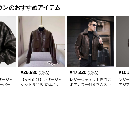
ウン
のおすすめアイテム
¥
26,680
¥
47,320
¥
10,
)
(税込)
(税込)
ザージャ
【女性向け】レザージャ
レザージャケット専門店
レザ
ーバー
ケット専門店 立体ポケ
ボアカラー付きラムスキ
アジ
スタンド
ット付きショートレザー
ンブルゾン
革テ
ブルゾン