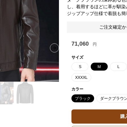
し、着用するほどに革が馴染
ジップアップ仕様で着脱も簡
ご注文確定か
71,060
円
Next slide
サイズ
S
M
L
XXXXL
カラー
ブラック
ダークブラウ
購