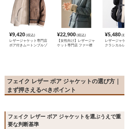
¥
9,420
¥
22,900
¥
5,480
(税込)
(税込)
(税込
レザージャケット専門店
【女性向け】レザージャ
レザージャケッ
ボア付きムートンブルゾ
ケット専門店 ファー襟
クラシカルレト
ン
付きラグジュアリーコー
コート
ト
フェイク レザー ボア ジャケットの選び方｜
まず押さえるべきポイント
フェイク レザー ボア ジャケットを選ぶうえで重
要な判断基準