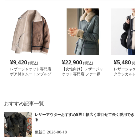
¥
9,420
¥
22,900
¥
5,480
(税込)
(税込)
(税込
レザージャケット専門店
【女性向け】レザージャ
レザージャケッ
ボア付きムートンブルゾ
ケット専門店 ファー襟
クラシカルレト
ン
付きラグジュアリーコー
コート
ト
おすすめ記事一覧
レザーアウターおすすめ5選！幅広く着回せて長く愛用でき
る
更新日
2026-06-18