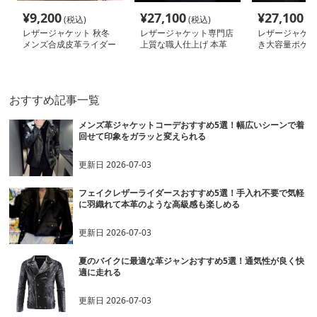
¥
9,200
¥
27,100
¥
27,100
(税込)
(税込)
(税
レザージャケット 秋冬
レザージャケット専門店
レザージャケッ
メンズ合成皮革ライダー
上質な職人仕上げ 本革
き大容量ポケッ
スジャケット
スタンドライダース
革ライダースジ
おすすめ記事一覧
メンズ革ジャケットコーデおすすめ5選！幅広いシーンで着
回せて印象をガラッと変えられる
更新日
2026-07-03
フェイクレザーライダースおすすめ5選！手入れ不要で気軽
に羽織れて本革のような高級感も楽しめる
更新日
2026-07-03
夏のバイクに最適な革ジャンおすすめ5選！通気性が良く快
適に走れる
更新日
2026-07-03