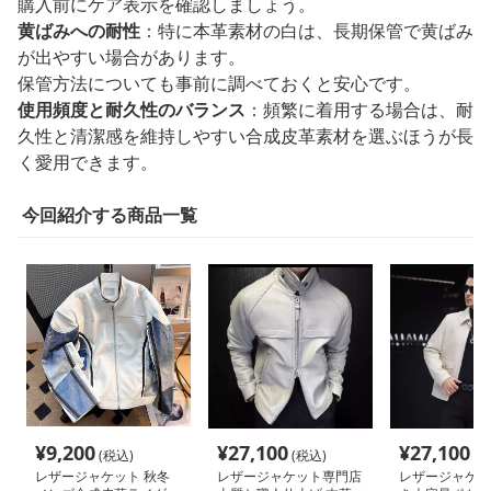
購入前にケア表示を確認しましょう。
黄ばみへの耐性
：特に本革素材の白は、長期保管で黄ばみ
が出やすい場合があります。
保管方法についても事前に調べておくと安心です。
使用頻度と耐久性のバランス
：頻繁に着用する場合は、耐
久性と清潔感を維持しやすい合成皮革素材を選ぶほうが長
く愛用できます。
今回紹介する商品一覧
¥
9,200
¥
27,100
¥
27,100
(税込)
(税込)
(税
レザージャケット 秋冬
レザージャケット専門店
レザージャケッ