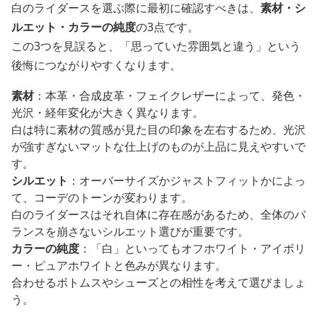
白のライダースを選ぶ際に最初に確認すべきは、
素材・シ
ルエット・カラーの純度
の3点です。
この3つを見誤ると、「思っていた雰囲気と違う」という
後悔につながりやすくなります。
素材
：本革・合成皮革・フェイクレザーによって、発色・
光沢・経年変化が大きく異なります。
白は特に素材の質感が見た目の印象を左右するため、光沢
が強すぎないマットな仕上げのものが上品に見えやすいで
す。
シルエット
：オーバーサイズかジャストフィットかによっ
て、コーデのトーンが変わります。
白のライダースはそれ自体に存在感があるため、全体のバ
ランスを崩さないシルエット選びが重要です。
カラーの純度
：「白」といってもオフホワイト・アイボリ
ー・ピュアホワイトと色みが異なります。
合わせるボトムスやシューズとの相性を考えて選びましょ
う。