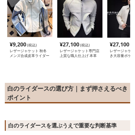
¥
9,200
¥
27,100
¥
27,100
(税込)
(税込)
(税
レザージャケット 秋冬
レザージャケット専門店
レザージャケッ
メンズ合成皮革ライダー
上質な職人仕上げ 本革
き大容量ポケッ
スジャケット
スタンドライダース
革ライダースジ
白のライダースの選び方｜まず押さえるべき
ポイント
白のライダースを選ぶうえで重要な判断基準