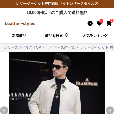
レザージャケット
専門通販サイト
レザースタイルズ
10,000
円以上のご購入で送料無料
0
0
新着商品
商品を検索
人気ランキング
レザースタイルズ TOP
›
ライダースの一覧
›
レザージャケット 
Previous slide
Ne