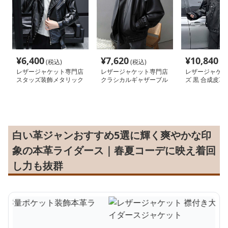
¥
6,400
¥
7,620
¥
10,840
(税込)
(税込)
(税
レザージャケット専門店
レザージャケット専門店
レザージャケッ
スタッズ装飾メタリック
クラシカルギャザーブル
ズ 黒 合成皮革
ライダース
ゾン
サイズ ライダー
ケット
白い革ジャンおすすめ5選に輝く爽やかな印
象の本革ライダース｜春夏コーデに映え着回
し力も抜群