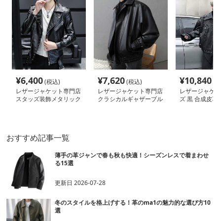
¥
6,400
¥
7,620
¥
10,840
(税込)
(税込)
(税
レザージャケット専門店
レザージャケット専門店
レザージャケッ
スタッズ装飾メタリック
クラシカルギャザーブル
ズ 黒 合成皮革
ライダース
ゾン
サイズ ライダー
ケット
おすすめ記事一覧
薄手の革ジャンで春も秋も快適！シーズンレスで着まわせ
る15選
更新日
2026-07-28
冬のスタイルを格上げする！革のma1の魅力的な選び方10
選