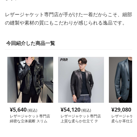
レザージャケット専門店が手がけた一着だからこそ、細部
の縫製や素材の質にもこだわりが感じられる逸品です。
今回紹介した商品一覧
¥
5,640
¥
54,120
¥
29,080
(税込)
(税込)
(税
レザージャケット専門店
レザージャケット専門店
レザージャケッ
綿密な立体裁断 スリム
上質な柔らか仕立て テ
柔らか革仕立て
ライダース
ーラードジャケット
ッシュテーラー