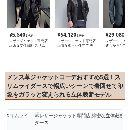
¥
5,640
¥
54,120
¥
29,080
(税込)
(税込)
(税
レザージャケット専門店
レザージャケット専門店
レザージャケッ
綿密な立体裁断 スリム
上質な柔らか仕立て テ
柔らか革仕立て
ライダース
ーラードジャケット
ッシュテーラー
メンズ革ジャケットコーデおすすめ5選！ス
リムライダースで幅広いシーンで着回せて印
象をガラッと変えられる立体裁断モデル