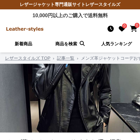
レザージャケット
専門通販サイト
レザースタイルズ
10,000
円以上のご購入で送料無料
0
0
新着商品
商品を検索
人気ランキング
レザースタイルズ TOP
›
記事一覧
›
メンズ革ジャケットコーデお