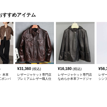
おすすめアイテム
¥
31,360
¥
16,180
¥
56,
)
(税込)
(税込)
 本革
レザージャケット専門店
レザージャケット専門店
レザ
工ボンバ
プレミアムレザー職人仕
なめらか本革フードジャ
シンプ
上げブルゾン
ケット
ュアル