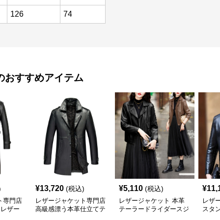
126
74
のおすすめアイテム
¥
13,720
¥
5,110
¥
11,
)
(税込)
(税込)
ト専門店
レザージャケット専門店
レザージャケット 本革
レザ
 レザー
高級感漂う本革仕立てテ
テーラードライダースジ
スタ
ーラードジャケット
ャケット
レザ