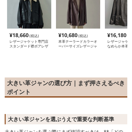
¥
18,660
¥
10,680
¥
16,180
(税込)
(税込)
(税
レザージャケット専門店
本革テーラードカラーオ
レザージャケッ
スタンダード襟ボアレザ
ーバーサイズレザージャ
なめらか本革フ
ーブルゾン女性用
ケット
ケット
大きい革ジャンの選び方｜まず押さえるべき
ポイント
大きい革ジャンを選ぶうえで重要な判断基準
大きい革ジャンを選ぶ際にまず確認すべきは、**「どの