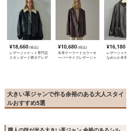
¥
18,660
¥
10,680
¥
16,180
(税込)
(税込)
(税
レザージャケット専門店
本革テーラードカラーオ
レザージャケッ
スタンダード襟ボアレザ
ーバーサイズレザージャ
なめらか本革フ
ーブルゾン女性用
ケット
ケット
大きい革ジャンで作る余裕のある大人スタイ
ルおすすめ5選
職人の技が光る大きい革ジャン 余裕のあるシル