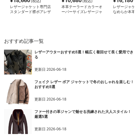
¥
18,660
¥
10,680
¥
16,180
(税込)
(税込)
(税
レザージャケット専門店
本革テーラードカラーオ
レザージャケッ
スタンダード襟ボアレザ
ーバーサイズレザージャ
なめらか本革フ
ーブルゾン女性用
ケット
ケット
おすすめ記事一覧
レザーアウターおすすめ5選！幅広く着回せて長く愛用でき
る
更新日
2026-06-18
フェイク レザー ボア ジャケットで冬のおしゃれを楽しむ！
おすすめ5選
更新日
2026-06-18
ファー付きの革ジャンで魅せる洗練された大人スタイル！
厳選5選
更新日
2026-06-18