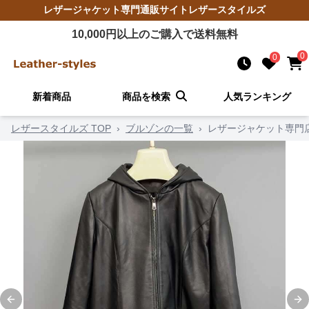
レザージャケット
専門通販サイト
レザースタイルズ
10,000
円以上のご購入で送料無料
0
0
新着商品
商品を検索
人気ランキング
レザースタイルズ TOP
›
ブルゾンの一覧
›
レザージャケット専門
Previous slide
Ne