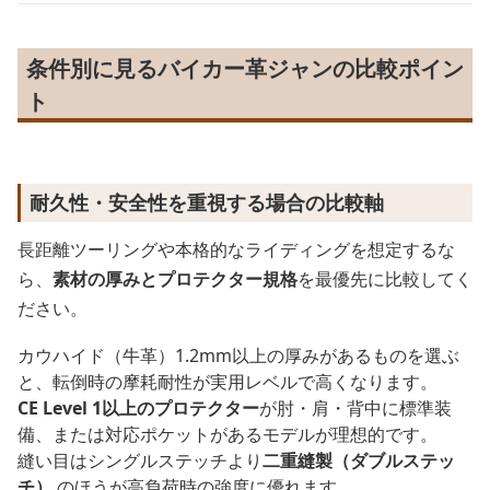
条件別に見るバイカー革ジャンの比較ポイン
ト
耐久性・安全性を重視する場合の比較軸
長距離ツーリングや本格的なライディングを想定するな
ら、
素材の厚みとプロテクター規格
を最優先に比較してく
ださい。
カウハイド（牛革）1.2mm以上の厚みがあるものを選ぶ
と、転倒時の摩耗耐性が実用レベルで高くなります。
CE Level 1以上のプロテクター
が肘・肩・背中に標準装
備、または対応ポケットがあるモデルが理想的です。
縫い目はシングルステッチより
二重縫製（ダブルステッ
チ）
のほうが高負荷時の強度に優れます。