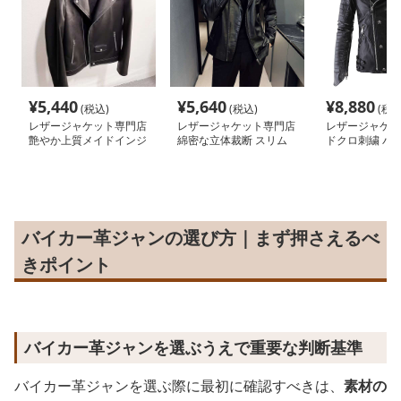
¥
5,440
¥
5,640
¥
8,880
(税込)
(税込)
(税込
レザージャケット専門店
レザージャケット専門店
レザージャケッ
艶やか上質メイドインジ
綿密な立体裁断 スリム
ドクロ刺繍 バ
ャパンライダース
ライダース
ザー
バイカー革ジャンの選び方｜まず押さえるべ
きポイント
バイカー革ジャンを選ぶうえで重要な判断基準
バイカー革ジャンを選ぶ際に最初に確認すべきは、
素材の