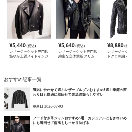
¥
5,440
¥
5,640
¥
8,880
(税込)
(税込)
(税込
レザージャケット専門店
レザージャケット専門店
レザージャケッ
艶やか上質メイドインジ
綿密な立体裁断 スリム
ドクロ刺繍 バ
ャパンライダース
ライダース
ザー
おすすめ記事一覧
気温に合わせて選ぶレザーブルゾンおすすめ5選！季節の変
わり目も快適に着回せて体温調節もしやすい
更新日
2026-07-03
フード付き革ジャンおすすめ5選！カジュアルにもきれいめ
にも着回せて雨風もしっかり防げる