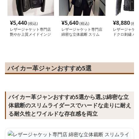
¥
5,440
¥
5,640
¥
8,880
(税込)
(税込)
(税込
レザージャケット専門店
レザージャケット専門店
レザージャケッ
艶やか上質メイドインジ
綿密な立体裁断 スリム
ドクロ刺繍 バ
ャパンライダース
ライダース
ザー
バイカー革ジャンおすすめ5選
バイカー革ジャンおすすめ5選から選ぶ綿密な立
体裁断のスリムライダースでハードな走りに耐え
る耐久性とワイルドな存在感を両立