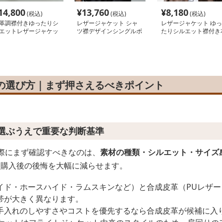
14,800
¥
13,760
¥
8,180
(税込)
(税込)
(税込)
革調襟付きゆったりシ
レザージャケット シャ
レザージャケット ゆっ
エットレザージャケッ
ツ襟デザインシングルボ
たりシルエット襟付き
 ライダース
タンライダースジャケッ
革ライダースジャケッ
ト
トの選び方｜まず押さえるべきポイント
を選ぶうえで重要な判断基準
ぶ際にまず確認すべきなのは、
素材の種類・シルエット・サイズ
、購入後の後悔を大幅に減らせます。
イド・ホースハイド・ラムスキンなど）と合成皮革（PUレザ
帯が大きく異なります。
手入れのしやすさやコストを優先するなら合成皮革が候補に入