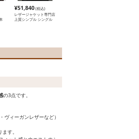
¥
51,840
(税込)
レザージャケット専門店
本
上質シンプル シングル
ト
レザージャケット
感
の3点です。
ー・ヴィーガンレザーなど）
ります。