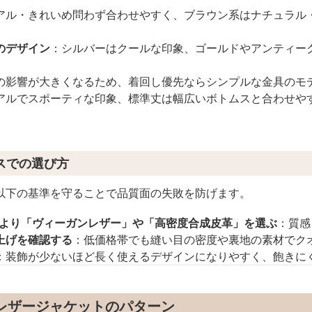
アル・きれいめ問わず合わせやすく、ブラウン系はナチュラル
のデザイン
：シルバーはクールな印象、ゴールドやアンティー
の影響が大きくなるため、着回し優先ならシンプルな金具のモ
アルでスポーティな印象、標準丈は幅広いボトムスと合わせや
スでの選び方
以下の基準を守ることで品質面の失敗を防げます。
」より「ヴィーガンレザー」や「高密度合成皮革」を選ぶ
：質感
上げを確認する
：低価格帯でも縫い目の密度や裏地の素材でク
：装飾が少ないほど長く使えるデザインになりやすく、飽きに
1レザージャケットのパターン