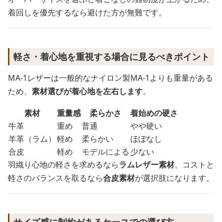
着回しを優先するなら避けた方が無難です。
軽さ・着心地を重視する場合に見るべきポイント
MA-1レザーは一般的なナイロン製MA-1よりも重量がある
ため、
素材選びが着心地を左右します
。
素材
重量感
柔らかさ
着始めの硬さ
牛革
重め
普通
やや硬い
羊革（ラム）
軽め
柔らかい
ほぼなし
合皮
軽め
モデルによる
少ない
羽織り心地の軽さを求めるなら
ラムレザー素材
、コストと
軽さのバランスを取るなら
合皮素材
が選択肢になります。