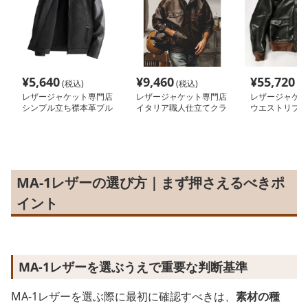
¥
5,640
¥
9,460
¥
55,720
(税込)
(税込)
(税
レザージャケット専門店
レザージャケット専門店
レザージャケッ
シンプル立ち襟本革ブル
イタリア職人仕立てクラ
ウエストリブ付
ゾン
シカルブルゾン
リーレザージャ
MA-1レザーの選び方｜まず押さえるべきポ
イント
MA-1レザーを選ぶうえで重要な判断基準
MA-1レザーを選ぶ際に最初に確認すべきは、
素材の種