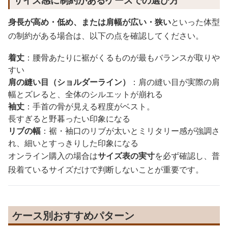
サイズ感に制約があるケースでの選び方
身長が高め・低め、または肩幅が広い・狭い
といった体型
の制約がある場合は、以下の点を確認してください。
着丈
：腰骨あたりに裾がくるものが最もバランスが取りや
すい
肩の縫い目（ショルダーライン）
：肩の縫い目が実際の肩
幅とズレると、全体のシルエットが崩れる
袖丈
：手首の骨が見える程度がベスト。
長すぎると野暮ったい印象になる
リブの幅
：裾・袖口のリブが太いとミリタリー感が強調さ
れ、細いとすっきりした印象になる
オンライン購入の場合は
サイズ表の実寸
を必ず確認し、普
段着ているサイズだけで判断しないことが重要です。
ケース別おすすめパターン