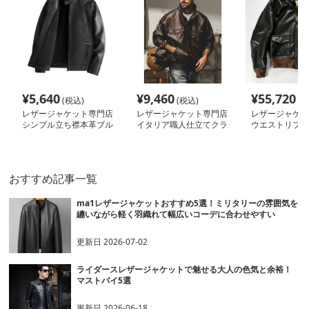
¥
5,640
¥
9,460
¥
55,720
(税込)
(税込)
(税
レザージャケット専門店
レザージャケット専門店
レザージャケッ
シンプル立ち襟本革ブル
イタリア職人仕立てクラ
ウエストリブ付
ゾン
シカルブルゾン
リーレザージャ
おすすめ記事一覧
ma1レザージャケットおすすめ5選！ミリタリーの雰囲気を
纏いながら軽く羽織れて幅広いコーデに合わせやすい
更新日
2026-07-02
ライダースレザージャケットで魅せる大人の色気と余裕！
マストバイ5選
更新日
2026-06-18