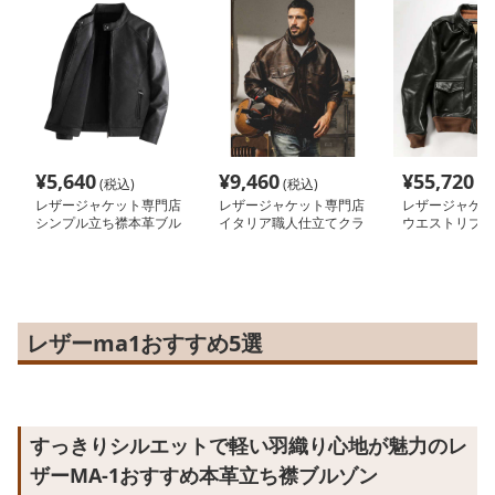
¥
5,640
¥
9,460
¥
55,720
(税込)
(税込)
(税
レザージャケット専門店
レザージャケット専門店
レザージャケッ
シンプル立ち襟本革ブル
イタリア職人仕立てクラ
ウエストリブ付
ゾン
シカルブルゾン
リーレザージャ
レザーma1おすすめ5選
すっきりシルエットで軽い羽織り心地が魅力のレ
ザーMA-1おすすめ本革立ち襟ブルゾン