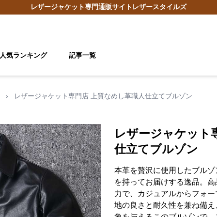
レザージャケット
専門通販サイト
レザースタイルズ
人気ランキング
記事一覧
›
レザージャケット専門店 上質なめし革職人仕立てブルゾン
レザージャケット
仕立てブルゾン
本革を贅沢に使用したブルゾ
を持ってお届けする逸品。高
力で、カジュアルからフォー
地の良さと耐久性を兼ね備え
象を与えるこのブルゾンで、