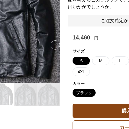
はいかがでしょうか。
ご注文確定か
14,460
円
Next slide
サイズ
S
M
L
4XL
カラー
ブラック
購
カー