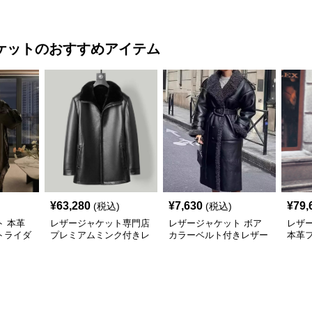
上げブルゾン
ケット
ュアル
ケット
のおすすめアイテム
¥
63,280
¥
7,630
¥
79,
(税込)
(税込)
 本革
レザージャケット専門店
レザージャケット ボア
レザ
トライダ
プレミアムミンク付きレ
カラーベルト付きレザー
本革
ザーロングジャケット
ロングコート
ロン