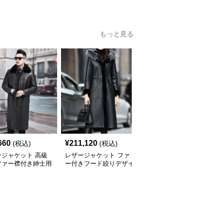
 ブルゾン
ブルゾン
ルゾン
もっと見る
660
¥
211,120
¥
4,310
(税込)
(税込)
(税込)
ージャケット 高級
レザージャケット ファ
レザージャケット ノー
ファー襟付き紳士用
ー付きフード絞りデザイ
カラーテーラードロング
グコート
ンロング丈レザーコート
丈本革ジャケット