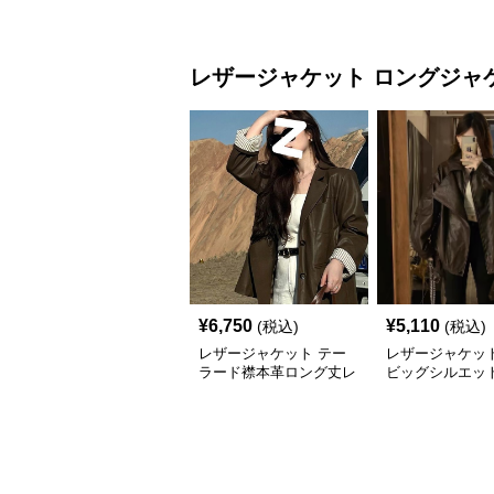
ゾン
ージャケット
レザージャケット
ロングジャ
¥
6,750
¥
5,110
(税込)
(税込)
レザージャケット テー
レザージャケット
ラード襟本革ロング丈レ
ビッグシルエッ
ザージャケット
ースジャケット