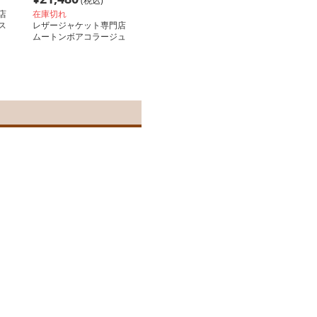
(税込)
店
在庫切れ
ス
レザージャケット専門店
ムートンボアコラージュ
ブルゾン