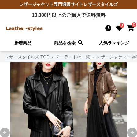
レザージャケット
専門通販サイト
レザースタイルズ
10,000
円以上のご購入で送料無料
0
0
新着商品
商品を検索
人気ランキング
レザースタイルズ TOP
›
テーラードの一覧
›
レザージャケット 
Previous slide
Ne