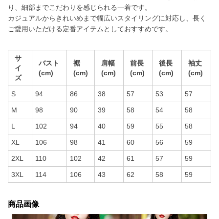
り、細部までこだわりを感じられる一着です。
カジュアルからきれいめまで幅広いスタイリングに対応し、長く
ご愛用いただける定番アイテムとしておすすめです。
サ
バスト
裾
肩幅
前長
後長
袖丈
イ
(cm)
(cm)
(cm)
(cm)
(cm)
(cm)
ズ
S
94
86
38
57
53
57
M
98
90
39
58
54
58
L
102
94
40
59
55
58
XL
106
98
41
60
56
59
2XL
110
102
42
61
57
59
3XL
114
106
43
62
58
59
商品画像