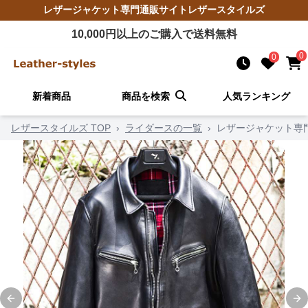
レザージャケット
専門通販サイト
レザースタイルズ
10,000
円以上のご購入で送料無料
0
0
新着商品
商品を検索
人気ランキング
レザースタイルズ TOP
›
ライダースの一覧
›
レザージャケット専門
Previous slide
Ne