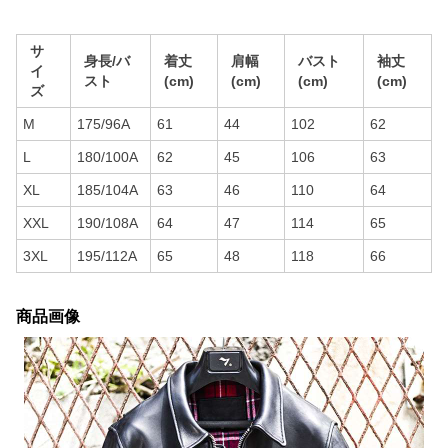
サ
身長/バ
着丈
肩幅
バスト
袖丈
イ
スト
(cm)
(cm)
(cm)
(cm)
ズ
M
175/96A
61
44
102
62
L
180/100A
62
45
106
63
XL
185/104A
63
46
110
64
XXL
190/108A
64
47
114
65
3XL
195/112A
65
48
118
66
商品画像