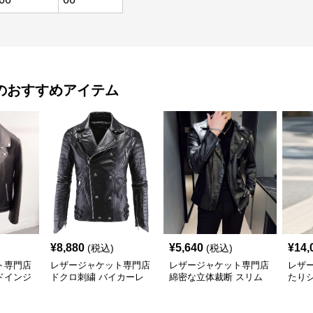
のおすすめアイテム
¥
8,880
¥
5,640
¥
14,
(税込)
(税込)
ト専門店
レザージャケット専門店
レザージャケット専門店
レザ
ドインジ
ドクロ刺繍 バイカーレ
綿密な立体裁断 スリム
たり
ス
ザー
ライダース
ョー