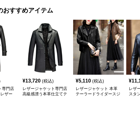
のおすすめアイテム
¥
13,720
¥
5,110
¥
11,
)
(税込)
(税込)
ト専門店
レザージャケット専門店
レザージャケット 本革
レザ
 レザー
高級感漂う本革仕立てテ
テーラードライダースジ
スタ
ーラードジャケット
ャケット
レザ