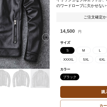
のワードローブに欠かせない
ご注文確定か
14,500
円
Next slide
サイズ
S
M
L
XXXXL
5XL
6XL
カラー
ブラック
購
カー