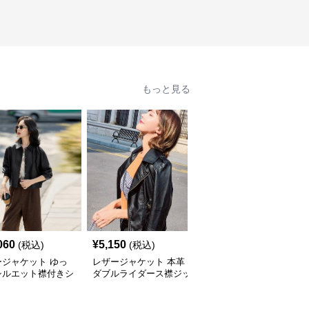
もっと見る
060
¥
5,150
¥
6,500
(税込)
(税込)
(税込)
ージャケット ゆっ
レザージャケット 本革
レザージャケット 本革
シルエット襟付きシ
ダブルライダース襟ジッ
ショート丈レディースラ
ト丈ライダース
プアップショート丈ジャ
イダースジャケット裾リ
ケット
ブデザイン