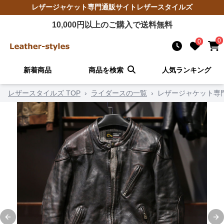
レザージャケット
専門通販サイト
レザースタイルズ
10,000
円以上のご購入で送料無料
0
0
新着商品
商品を検索
人気ランキング
レザースタイルズ TOP
›
ライダースの一覧
›
レザージャケット専
Previous slide
Ne