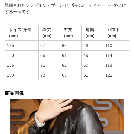
洗練されたシンプルなデザインで、冬のコーディネートを格上げ
する一着です。
サイズ/身長
着丈
袖丈
肩幅
バスト
(cm)
(cm)
(cm)
(cm)
(cm)
175
67
60
48
110
180
69
61
49
114
185
71
62
50
118
190
73
63
51
122
商品画像