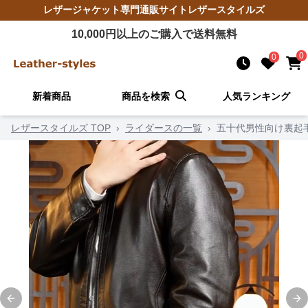
レザージャケット
専門通販サイト
レザースタイルズ
10,000
円以上のご購入で送料無料
0
0
新着商品
商品を検索
人気ランキング
レザースタイルズ TOP
›
ライダースの一覧
›
五十代男性向け裏起
Previous slide
Ne