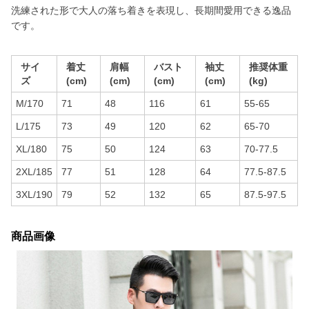
洗練された形で大人の落ち着きを表現し、長期間愛用できる逸品
です。
サイ
着丈
肩幅
バスト
袖丈
推奨体重
ズ
(cm)
(cm)
(cm)
(cm)
(kg)
M/170
71
48
116
61
55-65
L/175
73
49
120
62
65-70
XL/180
75
50
124
63
70-77.5
2XL/185
77
51
128
64
77.5-87.5
3XL/190
79
52
132
65
87.5-97.5
商品画像