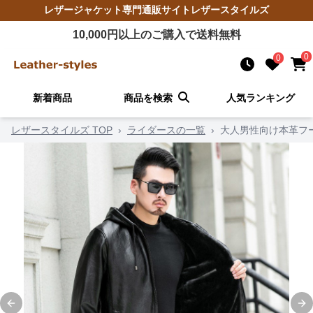
レザージャケット
専門通販サイト
レザースタイルズ
10,000
円以上のご購入で送料無料
0
0
新着商品
商品を検索
人気ランキング
レザースタイルズ TOP
›
ライダースの一覧
›
大人男性向け本革フ
Previous slide
Ne