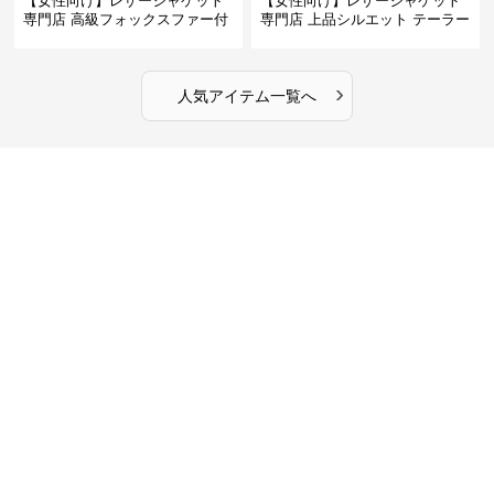
【女性向け】レザージャケット
【女性向け】レザージャケット
専門店 高級フォックスファー付
専門店 上品シルエット テーラー
きキルティングロングコート
ドジャケット
›
人気アイテム一覧へ