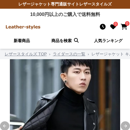
レザージャケット
専門通販サイト
レザースタイルズ
10,000
円以上のご購入で送料無料
0
0
新着商品
商品を検索
人気ランキング
レザースタイルズ TOP
›
ライダースの一覧
›
レザージャケット 
Previous slide
Ne