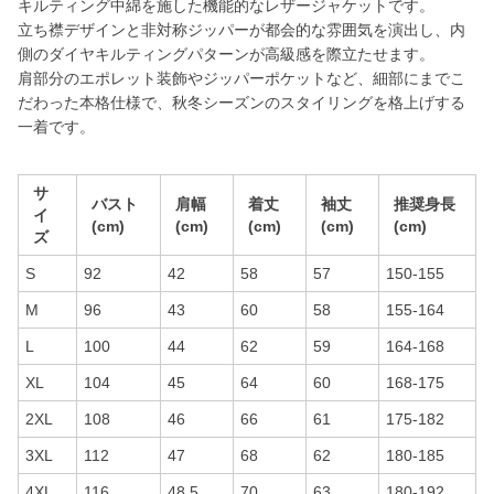
キルティング中綿を施した機能的なレザージャケットです。
立ち襟デザインと非対称ジッパーが都会的な雰囲気を演出し、内
側のダイヤキルティングパターンが高級感を際立たせます。
肩部分のエポレット装飾やジッパーポケットなど、細部にまでこ
だわった本格仕様で、秋冬シーズンのスタイリングを格上げする
一着です。
サ
バスト
肩幅
着丈
袖丈
推奨身長
イ
(cm)
(cm)
(cm)
(cm)
(cm)
ズ
S
92
42
58
57
150-155
M
96
43
60
58
155-164
L
100
44
62
59
164-168
XL
104
45
64
60
168-175
2XL
108
46
66
61
175-182
3XL
112
47
68
62
180-185
4XL
116
48.5
70
63
180-192