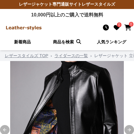
レザージャケット
専門通販サイト
レザースタイルズ
10,000
円以上のご購入で送料無料
0
0
新着商品
商品を検索
人気ランキング
レザースタイルズ TOP
›
ライダースの一覧
›
レザージャケット 
Previous slide
Ne