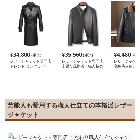
¥
34,800
¥
35,560
¥
4,480
(税込)
(税込)
(税込
レザージャケット専門店
レザージャケット専門店
レザージャケッ
トレンド ロング レザー
上質な風格漂う職人技の
高級毛皮使い 
トレンチコート
一着
風ブルゾン
芸能人も愛用する職人仕立ての本格派レザー
ジャケット