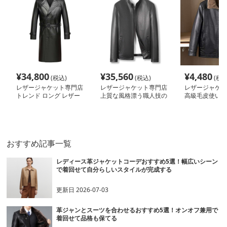
¥
34,800
¥
35,560
¥
4,480
(税込)
(税込)
(税込
レザージャケット専門店
レザージャケット専門店
レザージャケッ
トレンド ロング レザー
上質な風格漂う職人技の
高級毛皮使い 
トレンチコート
一着
風ブルゾン
おすすめ記事一覧
レディース革ジャケットコーデおすすめ5選！幅広いシーン
で着回せて自分らしいスタイルが完成する
更新日
2026-07-03
革ジャンとスーツを合わせるおすすめ5選！オンオフ兼用で
着回せて品格も保てる