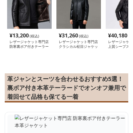
¥
13,200
¥
31,260
¥
40,180
(税込)
(税込)
(税
レザージャケット専門店
レザージャケット専門店
レザージャケッ
防寒裏ボア付きテーラー
クラシカル柾目ジャケッ
上質シープスキ
ド本革ジャケット
ト
パンスタイル 
革ジャンとスーツを合わせるおすすめ5選！
裏ボア付き本革テーラードでオンオフ兼用で
着回せて品格も保てる一着