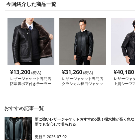
今回紹介した商品一覧
¥
13,200
¥
31,260
¥
40,180
(税込)
(税込)
(税
レザージャケット専門店
レザージャケット専門店
レザージャケッ
防寒裏ボア付きテーラー
クラシカル柾目ジャケッ
上質シープスキ
ド本革ジャケット
ト
パンスタイル 
おすすめ記事一覧
雨に強いレザージャケットおすすめ5選！撥水性が高く急な
雨でも安心して着られる
更新日
2026-07-02