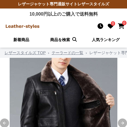
レザージャケット
専門通販サイト
レザースタイルズ
10,000
円以上のご購入で送料無料
0
0
新着商品
商品を検索
人気ランキング
レザースタイルズ TOP
›
テーラードの一覧
›
レザージャケット専
Previous slide
Ne