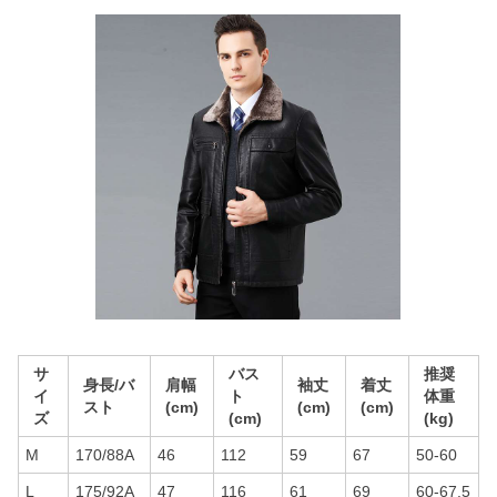
サ
バス
推奨
身長/バ
肩幅
袖丈
着丈
イ
ト
体重
スト
(cm)
(cm)
(cm)
ズ
(cm)
(kg)
M
170/88A
46
112
59
67
50-60
L
175/92A
47
116
61
69
60-67.5