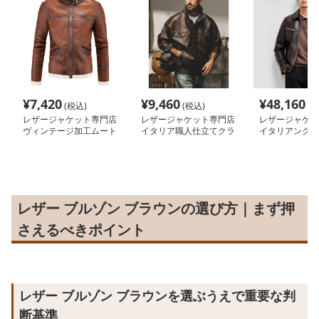
¥
7,420
¥
9,460
¥
48,160
(税込)
(税込)
(税
レザージャケット専門店
レザージャケット専門店
レザージャケッ
ヴィンテージ加工ムート
イタリア職人仕立てクラ
イタリアンクラ
ンブルゾン
シカルブルゾン
質仕上げライダ
レザー ブルゾン ブラウンの選び方｜まず押
さえるべきポイント
レザー ブルゾン ブラウンを選ぶうえで重要な判
断基準