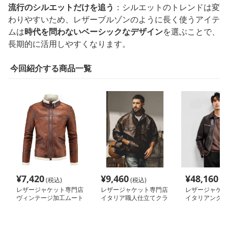
流行のシルエットだけを追う
：シルエットのトレンドは変
わりやすいため、レザーブルゾンのように長く使うアイテ
ムは
時代を問わないベーシックなデザイン
を選ぶことで、
長期的に活用しやすくなります。
今回紹介する商品一覧
¥
7,420
¥
9,460
¥
48,160
(税込)
(税込)
(税
レザージャケット専門店
レザージャケット専門店
レザージャケッ
ヴィンテージ加工ムート
イタリア職人仕立てクラ
イタリアンクラ
ンブルゾン
シカルブルゾン
質仕上げライダ