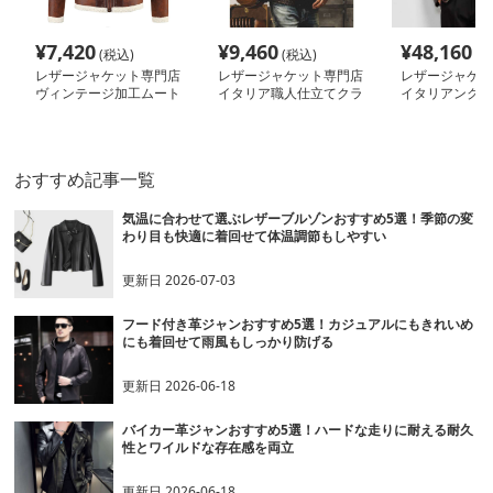
¥
7,420
¥
9,460
¥
48,160
(税込)
(税込)
(税
レザージャケット専門店
レザージャケット専門店
レザージャケッ
ヴィンテージ加工ムート
イタリア職人仕立てクラ
イタリアンクラ
ンブルゾン
シカルブルゾン
質仕上げライダ
おすすめ記事一覧
気温に合わせて選ぶレザーブルゾンおすすめ5選！季節の変
わり目も快適に着回せて体温調節もしやすい
更新日
2026-07-03
フード付き革ジャンおすすめ5選！カジュアルにもきれいめ
にも着回せて雨風もしっかり防げる
更新日
2026-06-18
バイカー革ジャンおすすめ5選！ハードな走りに耐える耐久
性とワイルドな存在感を両立
更新日
2026-06-18