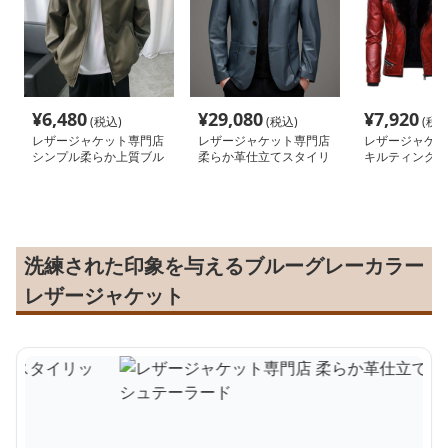
¥
6,480
¥
29,080
¥
7,920
(税込)
(税込)
(税込
レザージャケット専門店
レザージャケット専門店
レザージャケッ
シンプル柔らか上質ブル
柔らか革仕立てスタイリ
キルティング加
ゾン
ッシュテーラード
付きライダース
洗練された印象を与えるブルーグレーカラー
レザージャケット