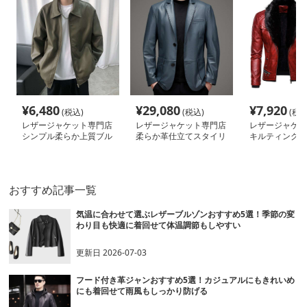
¥
6,480
¥
29,080
¥
7,920
(税込)
(税込)
(税込
レザージャケット専門店
レザージャケット専門店
レザージャケッ
シンプル柔らか上質ブル
柔らか革仕立てスタイリ
キルティング加
ゾン
ッシュテーラード
付きライダース
おすすめ記事一覧
気温に合わせて選ぶレザーブルゾンおすすめ5選！季節の変
わり目も快適に着回せて体温調節もしやすい
更新日
2026-07-03
フード付き革ジャンおすすめ5選！カジュアルにもきれいめ
にも着回せて雨風もしっかり防げる