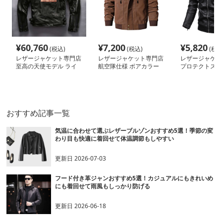
¥
60,760
¥
7,200
¥
5,820
(税込)
(税込)
(税込
レザージャケット専門店
レザージャケット専門店
レザージャケッ
至高の天使モデル ライ
航空隊仕様 ボアカラー
プロテクトスタ
ダースジャケット
ミリタリーブルゾン
イダース
おすすめ記事一覧
気温に合わせて選ぶレザーブルゾンおすすめ5選！季節の変
わり目も快適に着回せて体温調節もしやすい
更新日
2026-07-03
フード付き革ジャンおすすめ5選！カジュアルにもきれいめ
にも着回せて雨風もしっかり防げる
更新日
2026-06-18