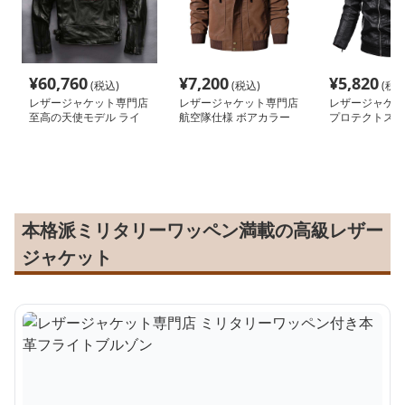
¥
60,760
¥
7,200
¥
5,820
(税込)
(税込)
(税込
レザージャケット専門店
レザージャケット専門店
レザージャケッ
至高の天使モデル ライ
航空隊仕様 ボアカラー
プロテクトスタ
ダースジャケット
ミリタリーブルゾン
イダース
本格派ミリタリーワッペン満載の高級レザー
ジャケット