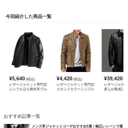
今回紹介した商品一覧
¥
5,640
¥
4,420
¥
39,420
(税込)
(税込)
(税
レザージャケット専門店
レザージャケット専門店
レザージャケッ
シンプル立ち襟本革ブル
スタンドカラーシンプル
柔らか艶感シン
ゾン
ライダース
ジャケット
おすすめ記事一覧
メンズ革ジャケットコーデおすすめ5選！幅広いシーンで着