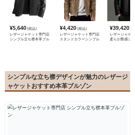
¥
5,640
¥
4,420
¥
39,420
(税込)
(税込)
(税
レザージャケット専門店
レザージャケット専門店
レザージャケッ
シンプル立ち襟本革ブル
スタンドカラーシンプル
柔らか艶感シン
ゾン
ライダース
ジャケット
シンプルな立ち襟デザインが魅力のレザージ
ャケットおすすめ本革ブルゾン