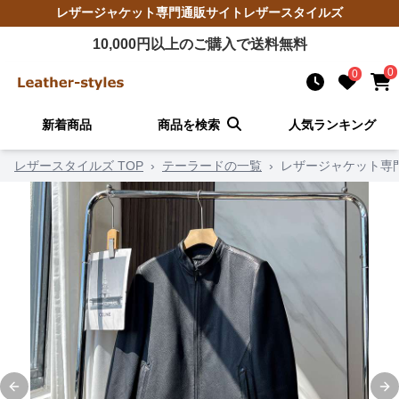
レザージャケット
専門通販サイト
レザースタイルズ
10,000
円以上のご購入で送料無料
0
0
新着商品
商品を検索
人気ランキング
レザースタイルズ TOP
›
テーラードの一覧
›
レザージャケット専門
Previous slide
Ne