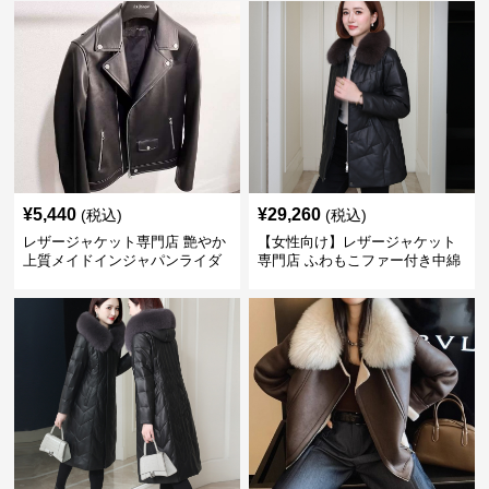
¥
5,440
¥
29,260
(税込)
(税込)
レザージャケット専門店 艶やか
【女性向け】レザージャケット
上質メイドインジャパンライダ
専門店 ふわもこファー付き中綿
ース
レザーコート