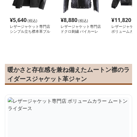
¥
5,640
¥
8,880
¥
11,820
(税込)
(税込)
(税
レザージャケット専門店
レザージャケット専門店
レザージャケッ
シンプル立ち襟本革ブル
ドクロ刺繍 バイカーレ
ボリュームカラ
ゾン
ザー
トンライダース
暖かさと存在感を兼ね備えたムートン襟のラ
イダースジャケット革ジャン