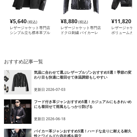
¥
5,640
¥
8,880
¥
11,820
(税込)
(税込)
(税
レザージャケット専門店
レザージャケット専門店
レザージャケッ
シンプル立ち襟本革ブル
ドクロ刺繍 バイカーレ
ボリュームカラ
ゾン
ザー
トンライダース
おすすめ記事一覧
気温に合わせて選ぶレザーブルゾンおすすめ5選！季節の変
わり目も快適に着回せて体温調節もしやすい
更新日
2026-07-03
フード付き革ジャンおすすめ5選！カジュアルにもきれいめ
にも着回せて雨風もしっかり防げる
更新日
2026-06-18
バイカー革ジャンおすすめ5選！ハードな走りに耐える耐久
性とワイルドな存在感を両立