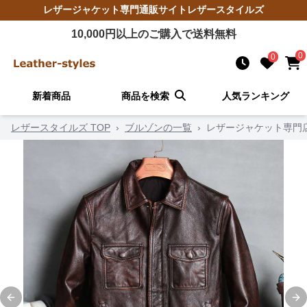
レザージャケット
専門通販サイト
レザースタイルズ
10,000
円以上のご購入で送料無料
0
0
新着商品
商品を検索
人気ランキング
レザースタイルズ TOP
›
ブルゾンの一覧
›
レザージャケット専門
Previous slide
Ne