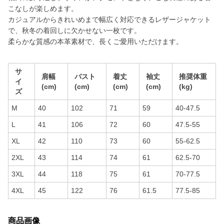
こなしが楽しめます。
カジュアルからきれいめまで幅広く対応できるレザージャケット
で、秋冬の着回しに欠かせない一枚です。
柔らかな質感の本革素材で、長くご愛用いただけます。
サ
肩幅
バスト
着丈
袖丈
推奨体重
イ
(cm)
(cm)
(cm)
(cm)
(kg)
ズ
M
40
102
71
59
40-47.5
L
41
106
72
60
47.5-55
XL
42
110
73
60
55-62.5
2XL
43
114
74
61
62.5-70
3XL
44
118
75
61
70-77.5
4XL
45
122
76
61.5
77.5-85
商品画像