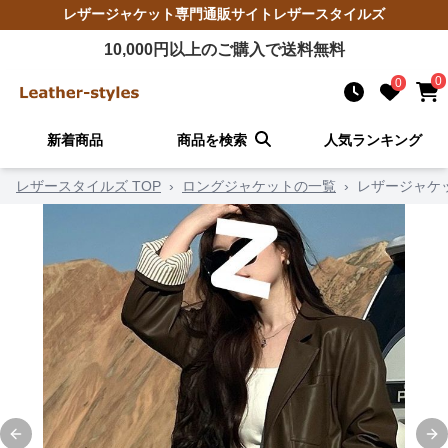
レザージャケット
専門通販サイト
レザースタイルズ
10,000
円以上のご購入で送料無料
0
0
新着商品
商品を検索
人気ランキング
レザースタイルズ TOP
›
ロングジャケットの一覧
›
レザージャケ
Previous slide
Ne