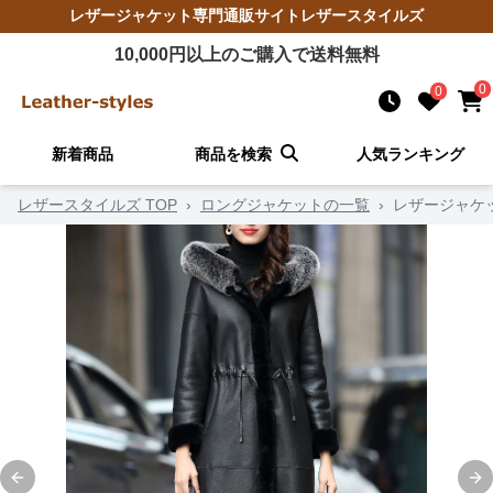
レザージャケット
専門通販サイト
レザースタイルズ
10,000
円以上のご購入で送料無料
0
0
新着商品
商品を検索
人気ランキング
レザースタイルズ TOP
›
ロングジャケットの一覧
›
レザージャケ
Previous slide
Ne