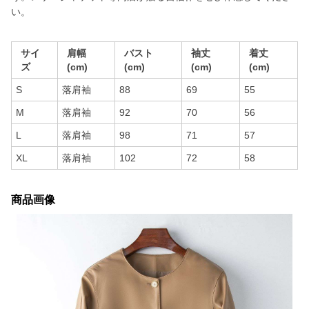
い。
サイ
肩幅
バスト
袖丈
着丈
ズ
(cm)
(cm)
(cm)
(cm)
S
落肩袖
88
69
55
M
落肩袖
92
70
56
L
落肩袖
98
71
57
XL
落肩袖
102
72
58
商品画像