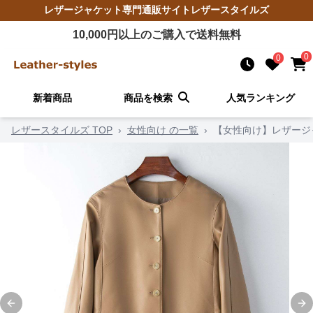
レザージャケット
専門通販サイト
レザースタイルズ
10,000
円以上のご購入で送料無料
0
0
新着商品
商品を検索
人気ランキング
レザースタイルズ TOP
›
女性向け の一覧
›
【女性向け】レザージ
Previous slide
Ne