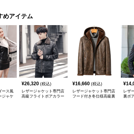
すめアイテム
¥
26,320
¥
16,660
¥
14,
(税込)
(税込)
ダース風
レザージャケット専門店
レザージャケット専門店
レザ
ージャケ
高級フライトボアカラー
フード付き冬仕様高級裏
裏ボ
ブルゾン
ボア本革ジャケット
風ブ