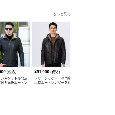
もっと見る
000
¥
91,000
¥
22,900
(税込)
(税込)
(税込)
ージャケット専門店
レザージャケット専門店
【女性向け】レザージャ
ア付き高級ムートン
上質ムートンレザー冬仕
ケット専門店 ファー襟
ルゾン
様テーラード
付きラグジュアリーコー
ト