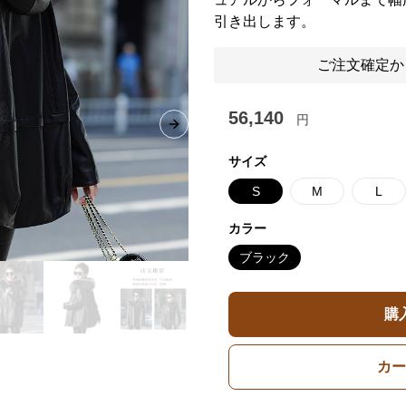
引き出します。
ご注文確定か
56,140
円
Next slide
サイズ
S
M
L
カラー
ブラック
購
カー