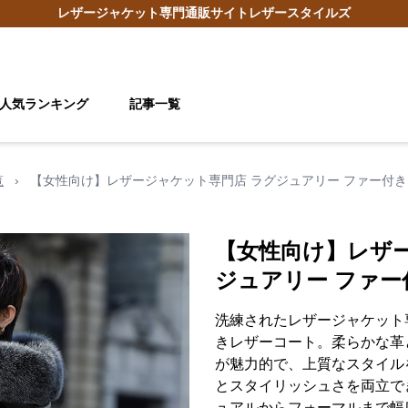
レザージャケット
専門通販サイト
レザースタイルズ
人気ランキング
記事一覧
覧
›
【女性向け】レザージャケット専門店 ラグジュアリー ファー付
【女性向け】レザ
ジュアリー ファ
洗練されたレザージャケット
きレザーコート。柔らかな革
が魅力的で、上質なスタイル
とスタイリッシュさを両立で
ュアルからフォーマルまで幅