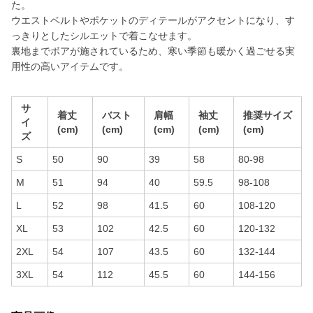
た。
ウエストベルトやポケットのディテールがアクセントになり、す
っきりとしたシルエットで着こなせます。
裏地までボアが施されているため、寒い季節も暖かく過ごせる実
用性の高いアイテムです。
サ
着丈
バスト
肩幅
袖丈
推奨サイズ
イ
(cm)
(cm)
(cm)
(cm)
(cm)
ズ
S
50
90
39
58
80-98
M
51
94
40
59.5
98-108
L
52
98
41.5
60
108-120
XL
53
102
42.5
60
120-132
2XL
54
107
43.5
60
132-144
3XL
54
112
45.5
60
144-156