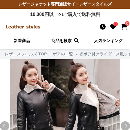
レザージャケット
専門通販サイト
レザースタイルズ
10,000
円以上のご購入で送料無料
0
0
新着商品
商品を検索
人気ランキング
レザースタイルズ TOP
›
ボアの一覧
›
襟ボア付きライダース風シ
Previous slide
Ne